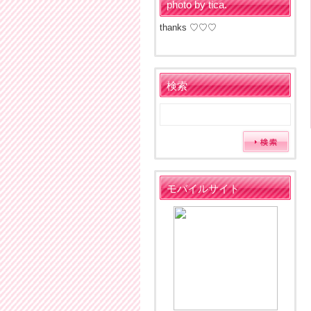
photo by tica.
thanks ♡♡♡
検索
モバイルサイト